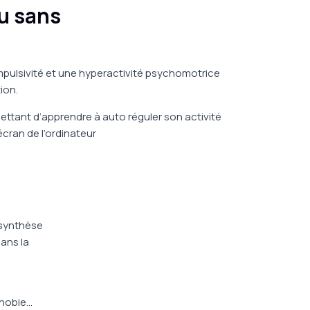
ou sans
impulsivité et une hyperactivité psychomotrice
ion.
ttant d’apprendre à auto réguler son activité
écran de l’ordinateur
 synthèse
ans la
phobie…